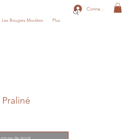
Connexion
Les Bougies Moulées
Plus
 Praliné
motionnel
upture de stock