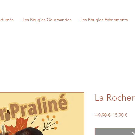
arfumés
Les Bougies Gourmandes
Les Bougies Evènements
La Rocher
Prix
Prix
 19,90 € 
15,90 €
original
pro
R