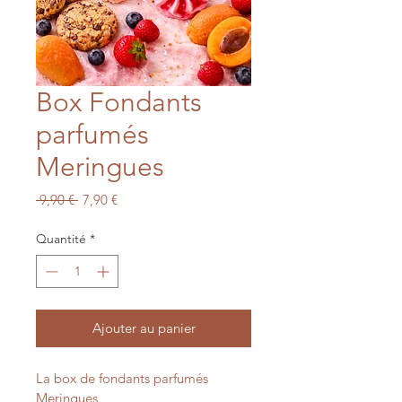
Box Fondants
parfumés
Meringues
Prix
Prix
 9,90 € 
7,90 €
original
promotionnel
Quantité
*
Ajouter au panier
La box de fondants parfumés 
Meringues