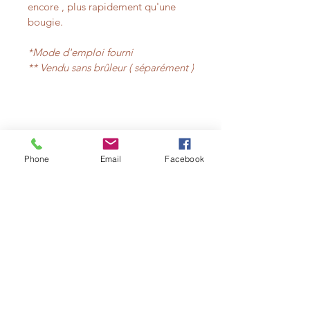
encore , plus rapidement qu'une 
bougie.
*Mode d'emploi fourni
** Vendu sans brûleur ( séparément )
Articles similaires
Phone
Email
Facebook
L'ATELIER
( non ouvert au public )
est implanté à TOULON (83)