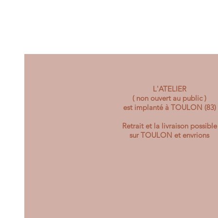
L'ATELIER
( non ouvert au public )
est implanté à TOULON (83)
Retrait et la livraison possible
sur TOULON et envrions