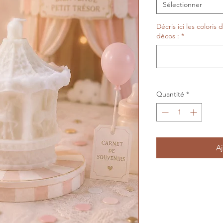
Sélectionner
Décris ici les coloris 
décos :
*
Quantité
*
Aj